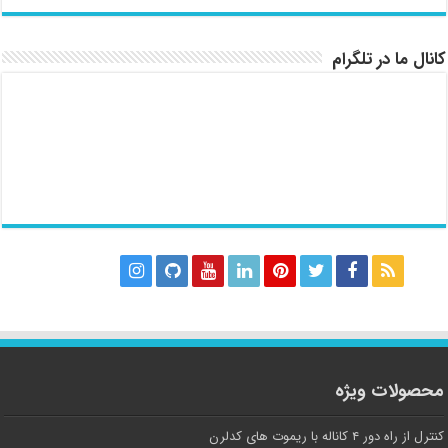
کانال ما در تلگرام
محصولات ویژه
کنترل از راه دور ۴ کاناله با ریموت های کدلرن