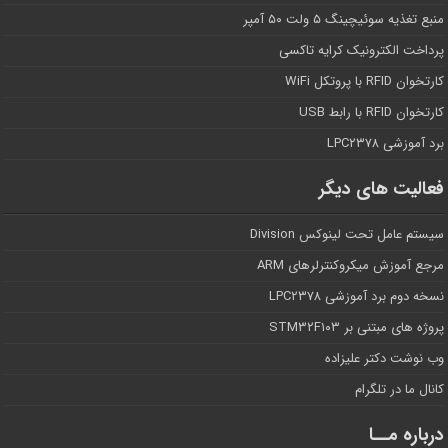
منبع تغذیه سوئیچینگ ۵ ولت ۵۰ آمپر
پرداخت الکترونیک کرایه تاکسی
کارتخوان RFID با پروتکل WiFi
کارتخوان RFID با رابط USB
برد آموزشی LPC۲۳۷۸
فعالیت های دیگر
سیستم عامل تحت لینوکس Division
مرجع آموزش میکروکنترلرهای ARM
نسخه دوم برد آموزشی LPC۲۳۷۸
پروژه های مبتنی بر STM۳۲F۱۰۳
وب نوشت دکتر علیزاده
کانال ما در تلگرام
درباره مــا