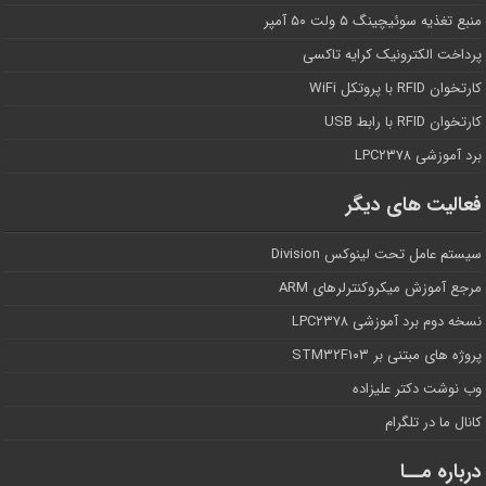
منبع تغذیه سوئیچینگ ۵ ولت ۵۰ آمپر
پرداخت الکترونیک کرایه تاکسی
کارتخوان RFID با پروتکل WiFi
کارتخوان RFID با رابط USB
برد آموزشی LPC۲۳۷۸
فعالیت های دیگر
سیستم عامل تحت لینوکس Division
مرجع آموزش میکروکنترلرهای ARM
نسخه دوم برد آموزشی LPC۲۳۷۸
پروژه های مبتنی بر STM۳۲F۱۰۳
وب نوشت دکتر علیزاده
کانال ما در تلگرام
درباره مــا