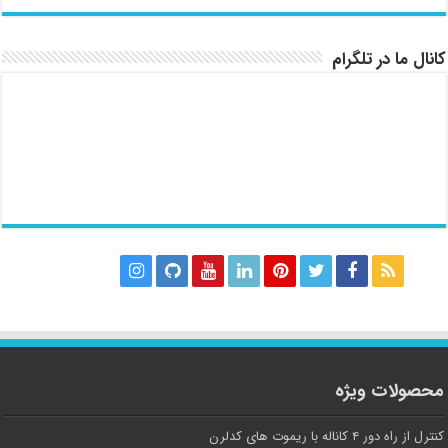
کانال ما در تلگرام
محصولات ویژه
کنترل از راه دور ۴ کاناله با ریموت های کدلرن