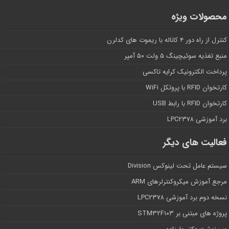
محصولات ویژه
کنترل از راه دور ۴ کاناله با ریموت های کدلرن
منبع تغذیه سوئیچینگ ۵ ولت ۵۰ آمپر
پرداخت الکترونیک کرایه تاکسی
کارتخوان RFID با پروتکل WiFi
کارتخوان RFID با رابط USB
برد آموزشی LPC۲۳۷۸
فعالیت های دیگر
سیستم عامل تحت لینوکس Division
مرجع آموزش میکروکنترلرهای ARM
نسخه دوم برد آموزشی LPC۲۳۷۸
پروژه های مبتنی بر STM۳۲F۱۰۳