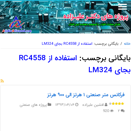
خانه
/
بایگانی برچسب:
استفاده از RC4558 بجای LM324
بایگانی برچسب:
استفاده از RC4558
بجای LM324
فرکانس متر صنعتی ۱ هرتز الی ۹۰۰ هرتز
افشین علیزاده
۱۳۹۳/۰۴/۰۴
پروژه های صنعتی
920
۲