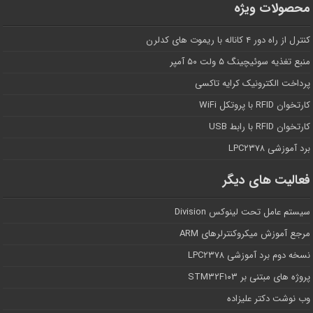
محصولات ویژه
کنترل از راه دور ۴ کاناله با ریموت های کدلرن
منبع تغذیه سوئیچینگ ۵ ولت ۵۰ آمپر
پرداخت الکترونیک کرایه تاکسی
کارتخوان RFID با پروتکل WiFi
کارتخوان RFID با رابط USB
برد آموزشی LPC۲۳۷۸
فعالیت های دیگر
سیستم عامل تحت لینوکس Division
مرجع آموزش میکروکنترلرهای ARM
نسخه دوم برد آموزشی LPC۲۳۷۸
پروژه های مبتنی بر STM۳۲F۱۰۳
وب نوشت دکتر علیزاده