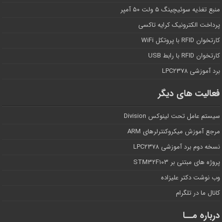
منبع تغذیه سوئیچینگ ۵ ولت ۵۰ آمپر
پرداخت الکترونیک کرایه تاکسی
کارتخوان RFID با پروتکل WiFi
کارتخوان RFID با رابط USB
برد آموزشی LPC۲۳۷۸
فعالیت های دیگر
سیستم عامل تحت لینوکس Division
مرجع آموزش میکروکنترلرهای ARM
نسخه دوم برد آموزشی LPC۲۳۷۸
پروژه های مبتنی بر STM۳۲F۱۰۳
وب نوشت دکتر علیزاده
کانال ما در تلگرام
درباره مــا