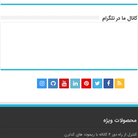
کانال ما در تلگرام
محصولات ویژه
کنترل از راه دور ۴ کاناله با ریموت های کدلرن