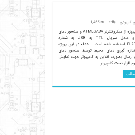
ی کاربردی
۴
1,455
در این پروژه از میکروکنترلر ATMEGA8A و سنسور دمای
LM35 و مبدل سریال TTL به USB به شماره
PL2303HXA استفاده شده است . هدف در این پروژه
اندازه گیری دمای محیط توسط سنسور دمای
LM و ارسال بصورت آنلاین به کامپیوتر جهت نمایش
م افزار تحت کامپیوتر …
 مطلب