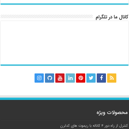
کانال ما در تلگرام
محصولات ویژه
کنترل از راه دور ۴ کاناله با ریموت های کدلرن