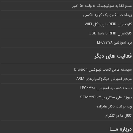
منبع تغذیه سوئیچینگ ۵ ولت ۵۰ آمپر
پرداخت الکترونیک کرایه تاکسی
کارتخوان RFID با پروتکل WiFi
کارتخوان RFID با رابط USB
برد آموزشی LPC۲۳۷۸
فعالیت های دیگر
سیستم عامل تحت لینوکس Division
مرجع آموزش میکروکنترلرهای ARM
نسخه دوم برد آموزشی LPC۲۳۷۸
پروژه های مبتنی بر STM۳۲F۱۰۳
وب نوشت دکتر علیزاده
کانال ما در تلگرام
درباره مــا