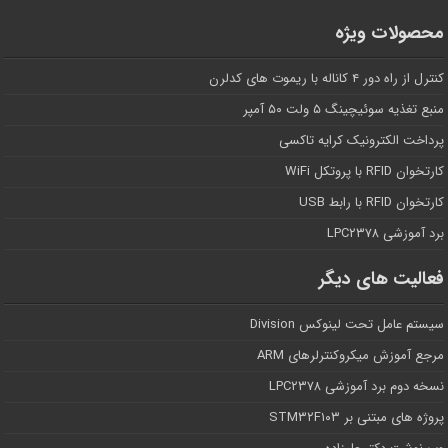
محصولات ویژه
کنترل از راه دور ۴ کاناله با ریموت های کدلرن
منبع تغذیه سوئیچینگ ۵ ولت ۵۰ آمپر
پرداخت الکترونیک کرایه تاکسی
کارتخوان RFID با پروتکل WiFi
کارتخوان RFID با رابط USB
برد آموزشی LPC۲۳۷۸
فعالیت های دیگر
سیستم عامل تحت لینوکس Division
مرجع آموزش میکروکنترلرهای ARM
نسخه دوم برد آموزشی LPC۲۳۷۸
پروژه های مبتنی بر STM۳۲F۱۰۳