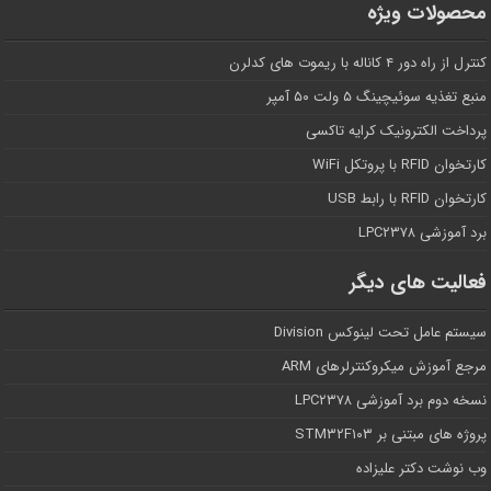
محصولات ویژه
کنترل از راه دور ۴ کاناله با ریموت های کدلرن
منبع تغذیه سوئیچینگ ۵ ولت ۵۰ آمپر
پرداخت الکترونیک کرایه تاکسی
کارتخوان RFID با پروتکل WiFi
کارتخوان RFID با رابط USB
برد آموزشی LPC۲۳۷۸
فعالیت های دیگر
سیستم عامل تحت لینوکس Division
مرجع آموزش میکروکنترلرهای ARM
نسخه دوم برد آموزشی LPC۲۳۷۸
پروژه های مبتنی بر STM۳۲F۱۰۳
وب نوشت دکتر علیزاده