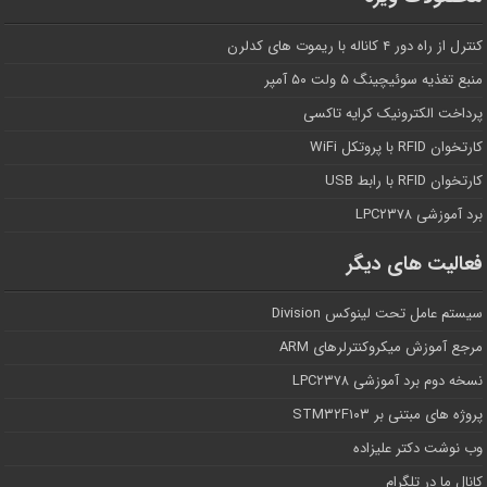
کنترل از راه دور ۴ کاناله با ریموت های کدلرن
منبع تغذیه سوئیچینگ ۵ ولت ۵۰ آمپر
پرداخت الکترونیک کرایه تاکسی
کارتخوان RFID با پروتکل WiFi
کارتخوان RFID با رابط USB
برد آموزشی LPC۲۳۷۸
فعالیت های دیگر
سیستم عامل تحت لینوکس Division
مرجع آموزش میکروکنترلرهای ARM
نسخه دوم برد آموزشی LPC۲۳۷۸
پروژه های مبتنی بر STM۳۲F۱۰۳
وب نوشت دکتر علیزاده
کانال ما در تلگرام