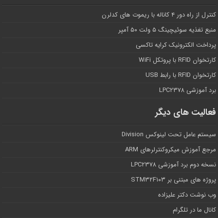
کنترل از راه دور ۴ کاناله با ریموت های کدلرن
منبع تغذیه سوئیچینگ ۵ ولت ۵۰ آمپر
پرداخت الکترونیک کرایه تاکسی
کارتخوان RFID با پروتکل WiFi
کارتخوان RFID با رابط USB
برد آموزشی LPC۲۳۷۸
فعالیت های دیگر
سیستم عامل تحت لینوکس Division
مرجع آموزش میکروکنترلرهای ARM
نسخه دوم برد آموزشی LPC۲۳۷۸
پروژه های مبتنی بر STM۳۲F۱۰۳
وب نوشت دکتر علیزاده
کانال ما در تلگرام