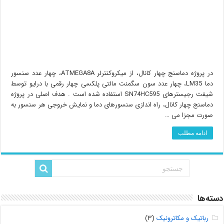
در پروژه دماسنج چهار کانال، از میکروکنترلر ATMEGA8A، چهار عدد سنسور
دما LM35، چهار عدد سون سگمنت مالتی پلکسی چهار رقمی با درایو توسط
شیفت رجیسترهای SN74HC595 استفاده شده است . هدف اصلی در پروژه
دماسنج چهار کانال، راه اندازی سنسورهای دما و نمایش خروجی هر سنسور به
صورت مجزا می …
ادامه مطلب
دسته‌ها
رباتیک و مکاترونیک
(۳)