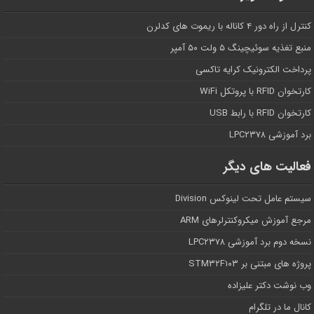
کنترل از راه دور ۴ کاناله با ریموت های کدلرن
منبع تغذیه سوئیچینگ ۵ ولت ۵۰ آمپر
پرداخت الکترونیک کرایه تاکسی
کارتخوان RFID با پروتکل WiFi
کارتخوان RFID با رابط USB
برد آموزشی LPC۲۳۷۸
فعالیت های دیگر
سیستم عامل تحت لینوکس Division
مرجع آموزش میکروکنترلرهای ARM
نسخه دوم برد آموزشی LPC۲۳۷۸
پروژه های مبتنی بر STM۳۲F۱۰۳
وب نوشت دکتر علیزاده
کانال ما در تلگرام