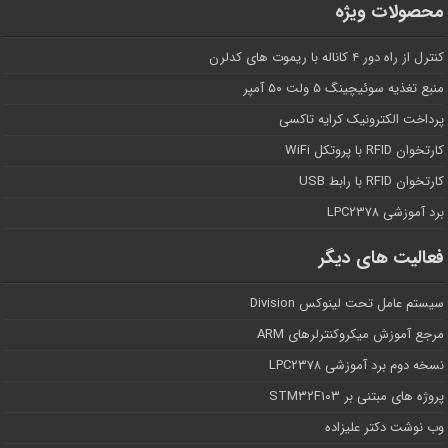
محصولات ویژه
کنترل از راه دور ۴ کاناله با ریموت های کدلرن
منبع تغذیه سوئیچینگ ۵ ولت ۵۰ آمپر
پرداخت الکترونیک کرایه تاکسی
کارتخوان RFID با پروتکل WiFi
کارتخوان RFID با رابط USB
برد آموزشی LPC۲۳۷۸
فعالیت های دیگر
سیستم عامل تحت لینوکس Division
مرجع آموزش میکروکنترلرهای ARM
نسخه دوم برد آموزشی LPC۲۳۷۸
پروژه های مبتنی بر STM۳۲F۱۰۳
وب نوشت دکتر علیزاده