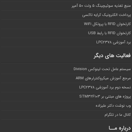
منبع تغذیه سوئیچینگ ۵ ولت ۵۰ آمپر
پرداخت الکترونیک کرایه تاکسی
کارتخوان RFID با پروتکل WiFi
کارتخوان RFID با رابط USB
برد آموزشی LPC۲۳۷۸
فعالیت های دیگر
سیستم عامل تحت لینوکس Division
مرجع آموزش میکروکنترلرهای ARM
نسخه دوم برد آموزشی LPC۲۳۷۸
پروژه های مبتنی بر STM۳۲F۱۰۳
وب نوشت دکتر علیزاده
کانال ما در تلگرام
درباره مــا