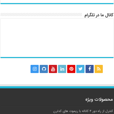
کانال ما در تلگرام
محصولات ویژه
کنترل از راه دور ۴ کاناله با ریموت های کدلرن