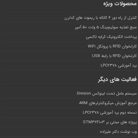
محصولات ویژه
کنترل از راه دور ۴ کاناله با ریموت های کدلرن
منبع تغذیه سوئیچینگ ۵ ولت ۵۰ آمپر
پرداخت الکترونیک کرایه تاکسی
کارتخوان RFID با پروتکل WiFi
کارتخوان RFID با رابط USB
برد آموزشی LPC۲۳۷۸
فعالیت های دیگر
سیستم عامل تحت لینوکس Division
مرجع آموزش میکروکنترلرهای ARM
نسخه دوم برد آموزشی LPC۲۳۷۸
پروژه های مبتنی بر STM۳۲F۱۰۳
وب نوشت دکتر علیزاده