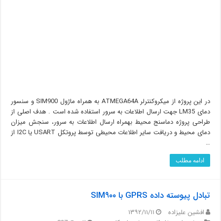
در این پروژه از میکروکنترلر ATMEGA64A به همراه ماژول SIM900 و سنسور
دمای LM35 جهت ارسال اطلاعات به سرور استفاده شده است . هدف اصلی از
طراحی پروژه دماسنج محیط بهمراه ارسال اطلاعات به سرور، سنجش میزان
دمای محیط و دریافت سایر اطلاعات محیطی توسط پروتکل USART یا I2C از
…
ادامه مطلب
تبادل پیوسته داده GPRS با SIM۹۰۰
افشین علیزاده
۱۳۹۲/۱۱/۱۱