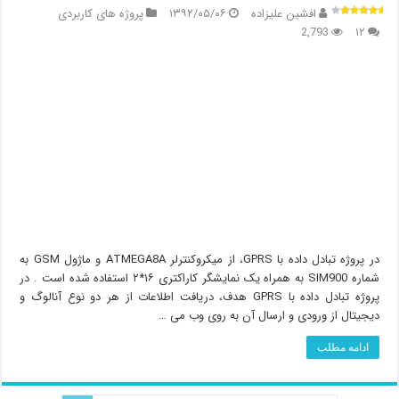
افشین علیزاده
۱۳۹۲/۰۵/۰۶
پروژه های کاربردی
2,793
۱۲
در پروژه تبادل داده با GPRS، از میکروکنترلر ATMEGA8A و ماژول GSM به
شماره SIM900 به همراه یک نمایشگر کاراکتری ۱۶*۲ استفاده شده است . در
پروژه تبادل داده با GPRS هدف، دریافت اطلاعات از هر دو نوع آنالوگ و
دیجیتال از ورودی و ارسال آن به روی وب می …
ادامه مطلب