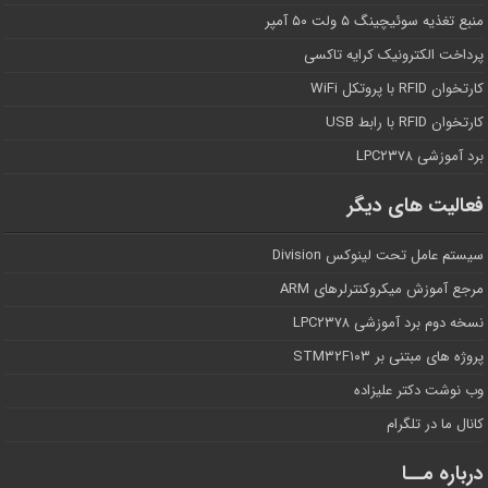
منبع تغذیه سوئیچینگ ۵ ولت ۵۰ آمپر
پرداخت الکترونیک کرایه تاکسی
کارتخوان RFID با پروتکل WiFi
کارتخوان RFID با رابط USB
برد آموزشی LPC۲۳۷۸
فعالیت های دیگر
سیستم عامل تحت لینوکس Division
مرجع آموزش میکروکنترلرهای ARM
نسخه دوم برد آموزشی LPC۲۳۷۸
پروژه های مبتنی بر STM۳۲F۱۰۳
وب نوشت دکتر علیزاده
کانال ما در تلگرام
درباره مــا