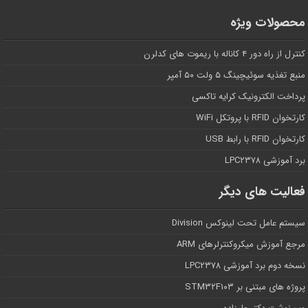
محصولات ویژه
کنترل از راه دور ۴ کاناله با ریموت های کدلرن
منبع تغذیه سوئیچینگ ۵ ولت ۵۰ آمپر
پرداخت الکترونیک کرایه تاکسی
کارتخوان RFID با پروتکل WiFi
کارتخوان RFID با رابط USB
برد آموزشی LPC۲۳۷۸
فعالیت های دیگر
سیستم عامل تحت لینوکس Division
مرجع آموزش میکروکنترلرهای ARM
نسخه دوم برد آموزشی LPC۲۳۷۸
پروژه های مبتنی بر STM۳۲F۱۰۳