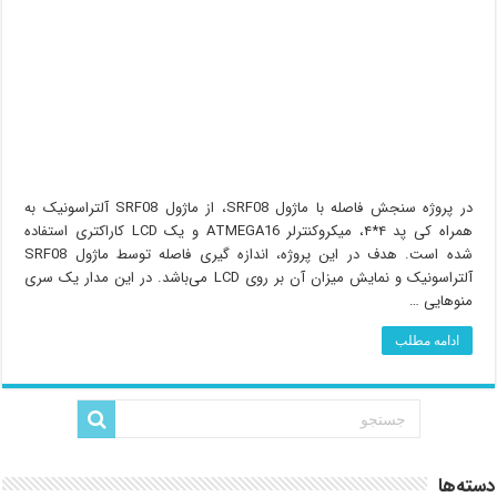
در پروژه سنجش فاصله با ماژول SRF08، از ماژول SRF08 آلتراسونیک به
همراه کی پد ۴*۴، میکروکنترلر ATMEGA16 و یک LCD کاراکتری استفاده
شده است. هدف در این پروژه، اندازه گیری فاصله توسط ماژول SRF08
آلتراسونیک و نمایش میزان آن بر روی LCD می‌باشد. در این مدار یک سری
منوهایی …
ادامه مطلب
دسته‌ها