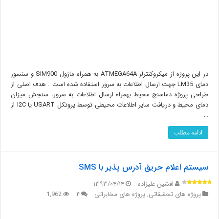
در این پروژه از میکروکنترلر ATMEGA64A به همراه ماژول SIM900 و سنسور
دمای LM35 جهت ارسال اطلاعات به سرور استفاده شده است . هدف اصلی از
طراحی پروژه دماسنج محیط بهمراه ارسال اطلاعات به سرور، سنجش میزان
دمای محیط و دریافت سایر اطلاعات محیطی توسط پروتکل USART یا I2C از
…
ادامه مطلب
سیستم اعلام حریق آدرس پذیر با SMS
افشین علیزاده
۱۳۹۳/۰۴/۱۴
پروژه های تحقیقاتی
,
پروژه های مخابراتی
۴
1,962