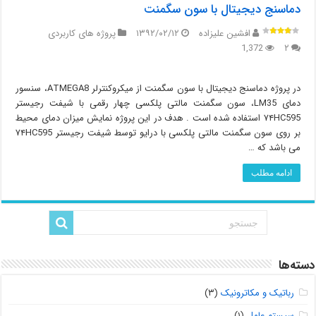
دماسنج دیجیتال با سون سگمنت
افشین علیزاده
۱۳۹۲/۰۲/۱۲
پروژه های کاربردی
1,372
۲
در پروژه دماسنج دیجیتال با سون سگمنت از میکروکنترلر ATMEGA8، سنسور
دمای LM35، سون سگمنت مالتی پلکسی چهار رقمی با شیفت رجیستر
۷۴HC595 استفاده شده است . هدف در این پروژه نمایش میزان دمای محیط
بر روی سون سگمنت مالتی پلکسی با درایو توسط شیفت رجیستر ۷۴HC595
می باشد که …
ادامه مطلب
دسته‌ها
رباتیک و مکاترونیک
(۳)
سیستم عامل
(۱)