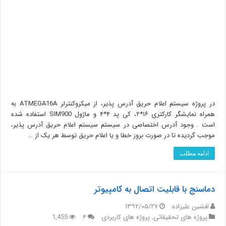
در پروژه سیستم اعلام حریق آدرس پذیر، از میکروکنترلر ATMEGA16A به
همراه نمایشگر کارکتری ۱۶*۲، کی پد ۴*۴ و ماژول SIM900 استفاده شده
است . وجود آدرس اختصاصی در سیستم سیستم اعلام حریق آدرس پذیر،
موجب گردیده تا در صورت بروز خطا و یا اعلام حریق توسط هر یک از …
ادامه مطلب
دماسنج با قابلیت اتصال به کامپیوتر
افشین علیزاده
۱۳۹۲/۰۵/۲۷
پروژه های تحقیقاتی
,
پروژه های کاربردی
۴
1,455