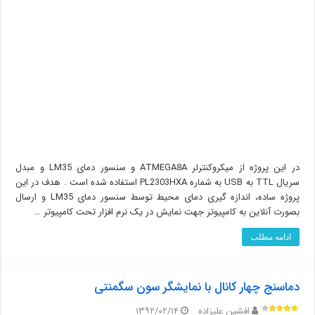
در این پروژه از میکروکنترلر ATMEGA8A و سنسور دمای LM35 و مبدل
سریال TTL به USB به شماره PL2303HXA استفاده شده است . هدف در این
پروژه ساده، اندازه گیری دمای محیط توسط سنسور دمای LM35 و ارسال
بصورت آنلاین به کامپیوتر جهت نمایش در یک نرم افزار تحت کامپیوتر …
ادامه مطلب
دماسنج چهار کانال با نمایشگر سون سگمنتی
افشین علیزاده
۱۳۹۲/۰۲/۱۴