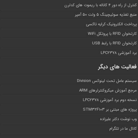
کنترل از راه دور ۴ کاناله با ریموت های کدلرن
منبع تغذیه سوئیچینگ ۵ ولت ۵۰ آمپر
پرداخت الکترونیک کرایه تاکسی
کارتخوان RFID با پروتکل WiFi
کارتخوان RFID با رابط USB
برد آموزشی LPC۲۳۷۸
فعالیت های دیگر
سیستم عامل تحت لینوکس Division
مرجع آموزش میکروکنترلرهای ARM
نسخه دوم برد آموزشی LPC۲۳۷۸
پروژه های مبتنی بر STM۳۲F۱۰۳
وب نوشت دکتر علیزاده
کانال ما در تلگرام