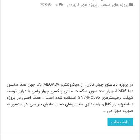
پروژه های صنعتی
,
پروژه های کاربردی
۰
798
در پروژه دماسنج چهار کانال، از میکروکنترلر ATMEGA8A، چهار عدد سنسور
دما LM35، چهار عدد سون سگمنت مالتی پلکسی چهار رقمی با درایو توسط
شیفت رجیسترهای SN74HC595 استفاده شده است . هدف اصلی در پروژه
دماسنج چهار کانال، راه اندازی سنسورهای دما و نمایش خروجی هر سنسور به
صورت مجزا می …
ادامه مطلب