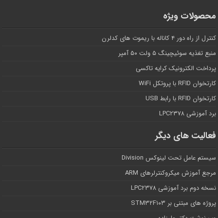
محصولات ویژه
کنترل از راه دور ۴ کاناله با ریموت های کدلرن
منبع تغذیه سوئیچینگ ۵ ولت ۵۰ آمپر
پرداخت الکترونیک کرایه تاکسی
کارتخوان RFID با پروتکل WiFi
کارتخوان RFID با رابط USB
برد آموزشی LPC۲۳۷۸
فعالیت های دیگر
سیستم عامل تحت لینوکس Division
مرجع آموزش میکروکنترلرهای ARM
نسخه دوم برد آموزشی LPC۲۳۷۸
پروژه های مبتنی بر STM۳۲F۱۰۳