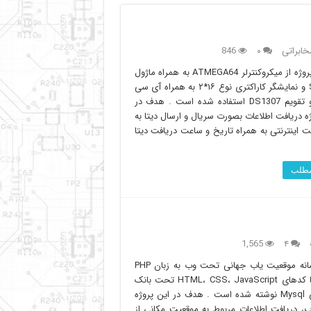
خابراتی
۰
846
در این پروژه از میکروکنترلر ATMEGA64 به همراه ماژول
SIM900 و نمایشگر کاراکتری نوع ۱۶*۲ به همراه آی سی
ساعت و تقویم DS1307 استفاده شده است . هدف در
ه دریافت اطلاعات بصورت سریال و ارسال دیتا به
 اینترنتی به همراه تاریخ و ساعت دریافت دیتا
 مطلب
1,565
۴
این سامانه موقعیت یاب جهانی تحت وب به زبان PHP
همراه با کدهای HTML، CSS، JavaScript تحت بانک
اطلاعاتی Mysql نوشته شده است . هدف در این پروژه
 دریافت اطلاعات مربوط به موقعیت مکانی از