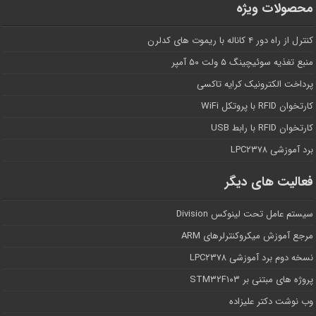
محصولات ویژه
کنترل از راه دور ۴ کاناله با ریموت های کدلرن
منبع تغذیه سوئیچینگ ۵ ولت ۵۰ آمپر
پرداخت الکترونیک کرایه تاکسی
کارتخوان RFID با پروتکل WiFi
کارتخوان RFID با رابط USB
برد آموزشی LPC۲۳۷۸
فعالیت های دیگر
سیستم عامل تحت لینوکس Division
مرجع آموزش میکروکنترلرهای ARM
نسخه دوم برد آموزشی LPC۲۳۷۸
پروژه های مبتنی بر STM۳۲F۱۰۳
وب نوشت دکتر علیزاده