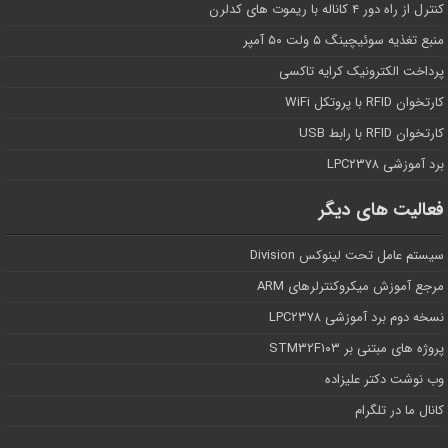
کنترل از راه دور ۴ کاناله با ریموت های کدلرن
منبع تغذیه سوئیچینگ ۵ ولت ۵۰ آمپر
پرداخت الکترونیک کرایه تاکسی
کارتخوان RFID با پروتکل WiFi
کارتخوان RFID با رابط USB
برد آموزشی LPC۲۳۷۸
فعالیت های دیگر
سیستم عامل تحت لینوکس Division
مرجع آموزش میکروکنترلرهای ARM
نسخه دوم برد آموزشی LPC۲۳۷۸
پروژه های مبتنی بر STM۳۲F۱۰۳
وب نوشت دکتر علیزاده
کانال ما در تلگرام